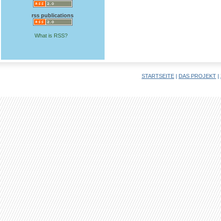
rss publications
What is RSS?
STARTSEITE
|
DAS PROJEKT
|