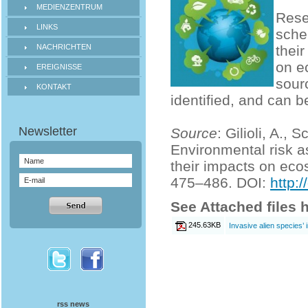
MEDIENZENTRUM
Rese
LINKS
sche
NACHRICHTEN
their
on e
EREIGNISSE
sour
KONTAKT
identified, and can b
Source
: Gilioli, A., 
Environmental risk a
their impacts on eco
475–486. DOI:
http:
See Attached files 
245.63KB
Invasive alien species’
rss news