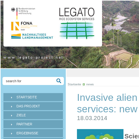
Startseite
news
Invasive alie
STARTSEITE
services: new 
DAS PROJEKT
ZIELE
18.03.2014
PARTNER
ERGEBNISSE
Scie