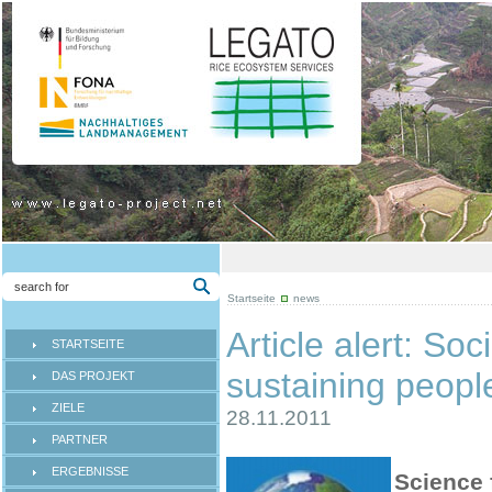
Startseite
news
Article alert: Soc
STARTSEITE
sustaining peopl
DAS PROJEKT
ZIELE
28.11.2011
PARTNER
ERGEBNISSE
Science 