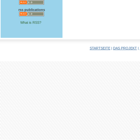
rss publications
What is RSS?
STARTSEITE
|
DAS PROJEKT
|