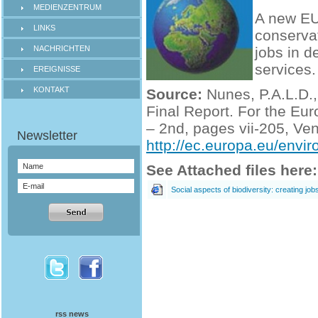
MEDIENZENTRUM
A new EU-
LINKS
conservat
NACHRICHTEN
jobs in 
services.
EREIGNISSE
KONTAKT
Source:
Nunes, P.A.L.D., 
Final Report. For the E
– 2nd, pages vii-205, Ve
http://ec.europa.eu/env
See Attached files here:
Social aspects of biodiversity: creating jo
rss news